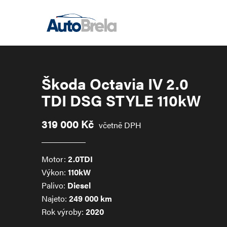
Škoda Octavia IV 2.0
TDI DSG STYLE 110kW
Info display FULL LED
319 000 Kč
včetně DPH
Tažné
Motor:
2.0TDI
Výkon:
110kW
Palivo:
Diesel
Najeto:
249 000 km
Rok výroby:
2020